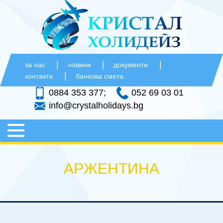
|
|
|
за нас
новини
документи
|
контакти
банкова смета
0884 353 377;
052 69 03 01
info@crystalholidays.bg
НАЧАЛО
АРЖЕНТИНА
ПОЧИВКИ
+
ХЪРВАТИЯ
ПРАЗНИЦИ