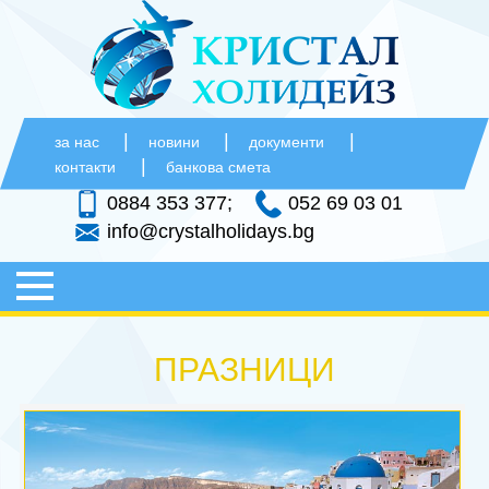
|
|
|
за нас
новини
документи
|
контакти
банкова смета
0884 353 377;
052 69 03 01
info@crystalholidays.bg
НАЧАЛО
ПРАЗНИЦИ
ПОЧИВКИ
+
ХЪРВАТИЯ
ПРАЗНИЦИ