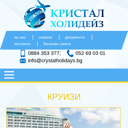
|
|
|
за нас
новини
документи
|
контакти
банкова смета
0884 353 377;
052 69 03 01
info@crystalholidays.bg
НАЧАЛО
КРУИЗИ
ПОЧИВКИ
+
ХЪРВАТИЯ
ПРАЗНИЦИ